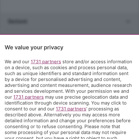
Sezioni
Rubriche
We value your privacy
Territorio
We and our
1731 partners
store and/or access information
on a device, such as cookies and process personal data,
Servizi
such as unique identifiers and standard information sent
by a device for personalised advertising and content,
advertising and content measurement, audience research
Chi Siamo
and services development. With your permission we and
our
1731 partners
may use precise geolocation data and
identification through device scanning. You may click to
Community
consent to our and our
1731 partners
’ processing as
described above. Alternatively you may access more
detailed information and change your preferences before
Network
consenting or to refuse consenting. Please note that
some processing of your personal data may not require
your consent, but you have a right to object to such