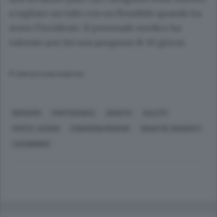
a tagliare un tubo con un flessibile quando ha
avuto l’incidente. Il personale medico ha
valutato per lui una prognosi di 30 giorni.
© RIPRODUZIONE RISERVATA
BERGAMO
PONTERANICA
SERIATE
SALUTE
FERITE, LESIONI
CONDIZIONI MEDICHE
DISASTRI, INCIDENTI
CARABINIERI