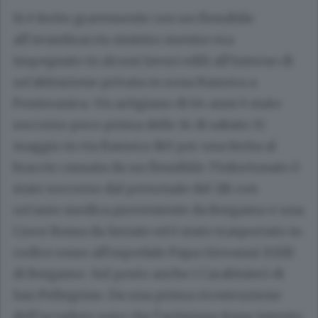
Si è ferito gravemente con un flessibile
all’avambraccio sinistro mentre era
impegnato in alcuni lavori edili all’interno di
un’abitazione privata in zona Ramera a
Ponteranica. Un artigiano di 64 anni è stato
soccorso poco prima delle 14 di sabato 15
maggio in via Ramera 180 per una ferita al
braccio causata da un flessibile: l’infortunato è
stato soccorso dal personale del 118 con
un’auto medica proveniente da Bergamo e una
Croce Rossa da Seriate ed è stato trasportato in
codice rosso all’ospedale Papa Giovanni XXIII
di Bergamo. Sul posto anche i Carabinieri di
San Pellegrino. Da una prima ricostruzione
dell’accaduto pare che l’artigiano fosse intento