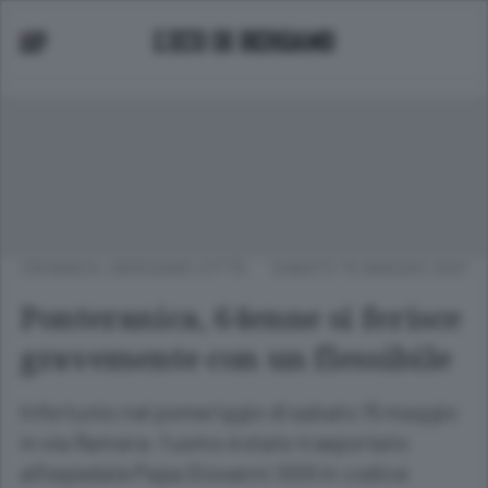
CRONACA
/
BERGAMO CITTÀ
SABATO 15 MAGGIO 2021
Ponteranica, 64enne si ferisce
gravemente con un flessibile
Infortunio nel pomeriggio di sabato 15 maggio
in via Ramera: l’uomo è stato trasportato
all’ospedale Papa Giovanni XXIII in codice