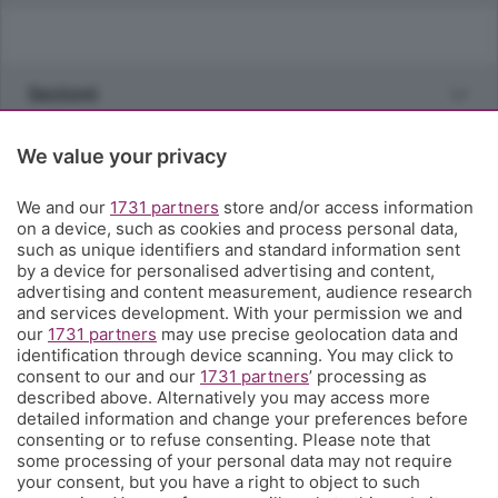
Sezioni
Rubriche
We value your privacy
We and our
1731 partners
store and/or access information
Territorio
on a device, such as cookies and process personal data,
such as unique identifiers and standard information sent
by a device for personalised advertising and content,
Servizi
advertising and content measurement, audience research
and services development. With your permission we and
our
1731 partners
may use precise geolocation data and
Chi Siamo
identification through device scanning. You may click to
consent to our and our
1731 partners
’ processing as
described above. Alternatively you may access more
Community
detailed information and change your preferences before
consenting or to refuse consenting. Please note that
some processing of your personal data may not require
Network
your consent, but you have a right to object to such