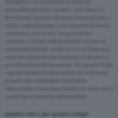
dettagliata: un precedente periodo di
apprendistato non è ostativo, così come un
precedente rapporto di lavoro intermittente a
tempo indeterminato o un rapporto di lavoro
domestico. Lo è invece un precedente
contratto a tempo indeterminato a scopo di
somministrazione, anche se si è concluso per
mancato superamento del periodo di prova o
per dimissioni del lavoratore. Per questo l’Inps
segnala l’esistenza di un’utility di verifica sul
proprio sito, utilizzabile da aziende,
intermediari e lavoratori stessi, per controllare
in anticipo il possesso del requisito.
Quanto vale e per quanto tempo