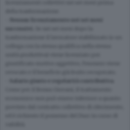
licenziamenti collettivi nei sei mesi prima
della trasformazione.
-
Nessun licenziamento nei sei mesi
successivi.
Se nei sei mesi dopo la
trasformazione il lavoratore stabilizzato (o un
collega con la stessa qualifica nella stessa
unità produttiva) viene licenziato per
giustificato motivo oggettivo, l’esonero viene
revocato e il beneficio già fruito recuperato.
-
Salario giusto e regolarità contributiva.
Come per il Bonus Giovani, il trattamento
economico non può essere inferiore a quanto
previsto dal contratto collettivo di riferimento,
ed è richiesto il possesso del Durc in corso di
validità.