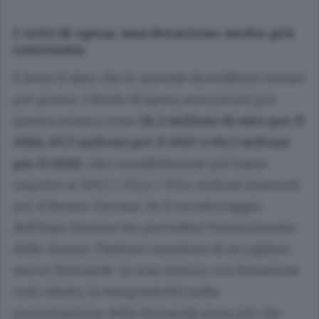
I tetti di spesa: una dotazione molto più
contenuta
È forse il dato che le aziende dovrebbero notare
per primo. I limiti di spesa autorizzati per
questa misura sono
18,2 milioni di euro per il
2026, 87,5 milioni per il 2027 e 69,3 milioni
per il 2028
, cifre sensibilmente più basse
rispetto ai 109,7 / 252,4 / 135,4 milioni stanziati
per il Bonus Giovani. Se il monitoraggio
dell’Inps dovesse far prevedere l’esaurimento
delle risorse, l’Istituto smetterà di accogliere
nuove domande. In una misura con dotazione
così ridotta, la tempestività nella
presentazione della domanda pesa più che