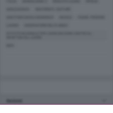
ITALIA
GENERAZIONE Z
MERCATO LAVORO
IMPIEGO
ADOLESCENZA
SENTIMENTI, COSTUME
QUESTIONI SOCIALI (GENERICO)
SOCIALE
PAGHE, PENSIONI
LAVORO
OSSERVATORIO DELTA INDEX
ISTITUTO NAZIONALE PER L'ASSICURAZIONE CONTRO GLI
INFORTUNI SUL LAVORO
INPS
Sezioni