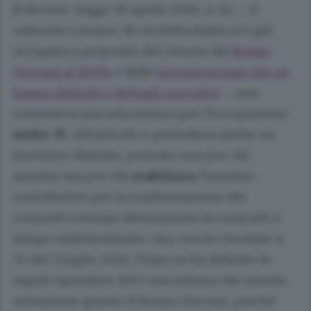
Il decreto-legge 30 aprile 2026, n. 62 – il
«decreto Lavoro» di cui Delta Index si è già
occupata a proposito del ritorno del
Bonus
Giovani al 100%
e delle
istruzioni Inps che ne
hanno definito i dettagli operativi
– non
conteneva una sola misura per l’occupazione
under 35
. All’articolo 4 prevedeva anche un
incentivo distinto, pensato non per chi
assume ma per chi
stabilizza
: l’esonero
contributivo per la trasformazione dei
contratti a tempo determinato in contratti a
tempo indeterminato. Ora, con la Circolare n.
72 del 3 luglio 2026, l’Inps ne ha definito le
regole operative. Ed è una misura che merita
attenzione quanto il Bonus Giovani, perché