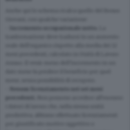
Anche qui lo schema ricalca quello del Bonus
Giovani, con qualche variazione:
-
Incremento occupazionale netto.
La
trasformazione deve tradursi in un aumento
reale dell’organico rispetto alla media dei 12
mesi precedenti, calcolato in Unità di Lavoro
Annuo. Il venir meno dell’incremento in un
dato mese fa perdere il beneficio per quel
mese, senza possibilità di recupero.
-
Nessun licenziamento nei sei mesi
precedenti.
Non possono accedere all’esonero
i datori di lavoro che, nella stessa unità
produttiva, abbiano effettuato licenziamenti
per giustificato motivo oggettivo o