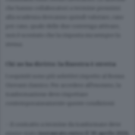
che hanno collaboratori a termine prossimi
alla scadenza dovranno quindi valutare, caso
per caso, quale delle due convenga attivare,
non è scontato che la risposta sia sempre la
stessa.
Chi ne ha diritto: la finestra è stretta
I requisiti sono più selettivi rispetto al Bonus
Giovani classico. Per accedere all’esonero, la
trasformazione deve rispettare
contemporaneamente queste condizioni:
- il contratto a termine da trasformare deve
essere stato
instaurato entro il 30 aprile 2026
;