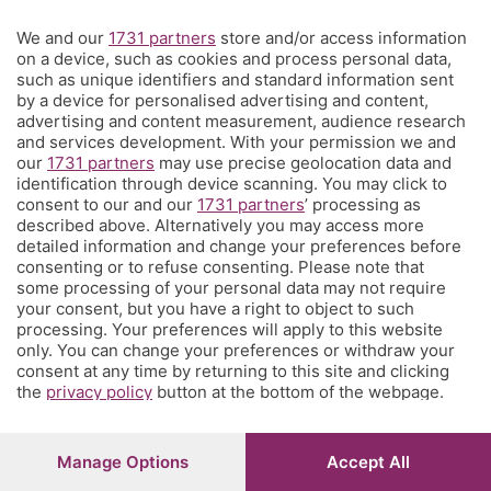
We and our
1731 partners
store and/or access information
on a device, such as cookies and process personal data,
such as unique identifiers and standard information sent
by a device for personalised advertising and content,
advertising and content measurement, audience research
and services development. With your permission we and
Marco Cremaschi
our
1731 partners
may use precise geolocation data and
identification through device scanning. You may click to
consent to our and our
1731 partners
’ processing as
Il film mi colpì e ha in parte orientato le mie scelte
described above. Alternatively you may access more
detailed information and change your preferences before
professionali e la mia nascente sensibilità per la
consenting or to refuse consenting. Please note that
some processing of your personal data may not require
questione ambientale. Si tratta certamente di una
your consent, but you have a right to object to such
grande opera, ma soprattutto di un tributo ai valori
processing. Your preferences will apply to this website
only. You can change your preferences or withdraw your
del lavoro, valori nei quali non solo mi riconoscevo
consent at any time by returning to this site and clicking
d’istinto, ma che avevo condiviso concretamente
the
privacy policy
button at the bottom of the webpage.
anche nella sfera affettiva: li riconoscevo nelle
rughe del viso degli zii della cascina di Calcinate,
Manage Options
Accept All
ma anche nella misura e precisione da falegname