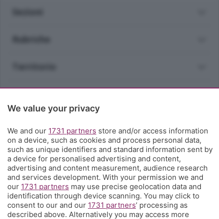
Sezioni
Rubriche
Territorio
Servizi
We value your privacy
Chi Siamo
We and our
1731 partners
store and/or access information
on a device, such as cookies and process personal data,
Community
such as unique identifiers and standard information sent by
a device for personalised advertising and content,
advertising and content measurement, audience research
Network
and services development. With your permission we and
our
1731 partners
may use precise geolocation data and
identification through device scanning. You may click to
consent to our and our
1731 partners
’ processing as
described above. Alternatively you may access more