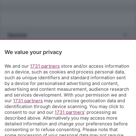
Sezioni
Rubriche
We value your privacy
We and our
1731 partners
store and/or access information
Territorio
on a device, such as cookies and process personal data,
such as unique identifiers and standard information sent
by a device for personalised advertising and content,
Servizi
advertising and content measurement, audience research
and services development. With your permission we and
our
1731 partners
may use precise geolocation data and
Chi Siamo
identification through device scanning. You may click to
consent to our and our
1731 partners
’ processing as
described above. Alternatively you may access more
Community
detailed information and change your preferences before
consenting or to refuse consenting. Please note that
some processing of your personal data may not require