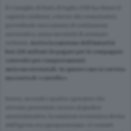
Il Consiglio di Stato di luglio 2019 ha chiuso il
capitolo rimborsi, a favore dei consumatori,
prevedendo meccanismi di restituzione
automatica, senza necessità di avanzare
richieste.
Arriva la sanzione dell’Autorità:
ben 228 milioni da pagare per le compagnie
coinvolte per comportamenti
anticoncorrenziali. In questo caso si ravvisa
una sorta di «cartello».
Invece, secondo i quattro operatori che
avevano presentato ricorso al giudice
amministrativo, la sanzione economica decisa
dall’Agcom era sproporzionata: «I contatti