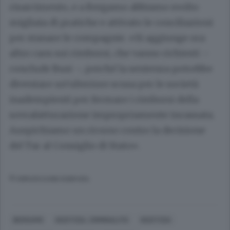
risarcimento, e a Bergamo abbiamo svolto
migliaia di pratiche e attivato le conciliazioni
per stanare le compagnie. «Si aggiunge ora
altro caos sui rimborsi, che vanno richiesti –
conclude Busi –, perché la sentenza potrebbe
diventare un’ulteriore scusa per le società
inadempienti per fermare i rimborsi della
sovrafatturazione impropriamente incassata.
Auspichiamo un ricorso contro la decisione
del Tar al Consiglio di Stato».
© RIPRODUZIONE RISERVATA
BERGAMO
GIUSTIZIA, CRIMINALITÀ
GIUSTIZIA