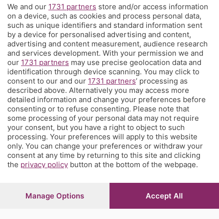
We and our
1731 partners
store and/or access information
Territorio
on a device, such as cookies and process personal data,
such as unique identifiers and standard information sent
by a device for personalised advertising and content,
Servizi
advertising and content measurement, audience research
and services development. With your permission we and
our
1731 partners
may use precise geolocation data and
Chi Siamo
identification through device scanning. You may click to
consent to our and our
1731 partners
’ processing as
described above. Alternatively you may access more
Community
detailed information and change your preferences before
consenting or to refuse consenting. Please note that
some processing of your personal data may not require
Network
your consent, but you have a right to object to such
processing. Your preferences will apply to this website
only. You can change your preferences or withdraw your
consent at any time by returning to this site and clicking
the
privacy policy
button at the bottom of the webpage.
© COPYRIGHT 2026 - S.E.S.A.A.B. S.p.a. con sede in Viale
Papa Giovanni XXIII, 118 24121 Bergamo - E' vietata la
Manage Options
Accept All
riproduzione anche parziale
Iscritta al Registro Imprese di Bergamo al n.243762 |
Capitale sociale Euro 10.000.000 i.v.