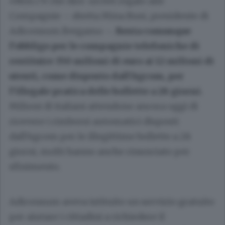
«Non c’è che dire: un bel regalo alle
Compagnie – sbotta Mina Busi, presidente di
Adiconsum Bergamo –.
Resta comunque
l’obbligo per le compagnie telefoniche di
restituire 350 milioni di euro ai 12 milioni di
utenti, come disposto dall’Agcom, per
l’illegale pratica delle bollette a 28 giorni.
Milioni di italiani attendono ancora oggi di
ricevere i rimborsi automatici disposti
dall’Agcom per le illegittime bollette a 28
giorni, molti hanno anche rinunciato per
sfinimento.
Adiconsum aveva istituito un servizio gratuito
per aiutare i cittadini a richiedere il