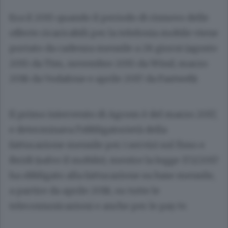
Era il 2015 quando il periodo di rinnovo delle
offerte ricaricabili per la telefonia mobile viene
portato da cadenza mensile a 28 giorni (agosto
2015 da Tim, novembre 2015 da Wind, marzo
2016 da Vodafone e aprile 2017 da Fastweb).
Il primo intervento di Agcom è del marzo 2017,
e determinava l’obbligatorietà della
fatturazione mensile per i servizi sul fisso e
ibridi (salvo il mobile), mentre la legge 172/2017
ha obbligato alla fatturazione su base mensile,
a partire da aprile 2018, su tutte le
telecomunicazioni e anche per le pay tv.