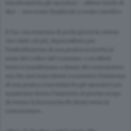
intrattenuti fra gli operatori – ebbero modo di
dire – non erano finalizzati a creare cartello».
Il Tar, con sentenza di pochi giorni fa, ritiene
che i fatti «al più, deporrebbero per
l’individuazione di una pratica scorretta ai
sensi del Codice del Consumo, i cui effetti
lesivi si manifestano a danno dei consumatori
ma che non sono idonei a sostenere l’esistenza
di una pratica concordata fra gli operatori per
mantenere fermo l’aumento al preciso scopo
di evitare la fuoriuscita di clienti verso la
concorrenza».