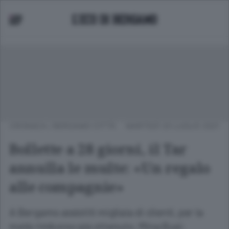
CRONACA
/
BERGAMO CITTÀ
MARTEDÌ 20 LUGLIO 2021
Bollette a 28 giorni, il Tar
annulla le multe: «Un regalo
alle compagnie»
A Bergamo assistiti migliaia di clienti, per la
metà rimborso già ottenuto. Mina Busi: