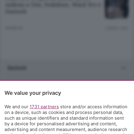
milioni a Tim, Vodafone, Wind Tre e
Fastweb
8 ANNI FA
Lettura 1 min.
Sezioni
Rubriche
We value your privacy
Territorio
We and our
1731 partners
store and/or access information
on a device, such as cookies and process personal data,
Servizi
such as unique identifiers and standard information sent
by a device for personalised advertising and content,
advertising and content measurement, audience research