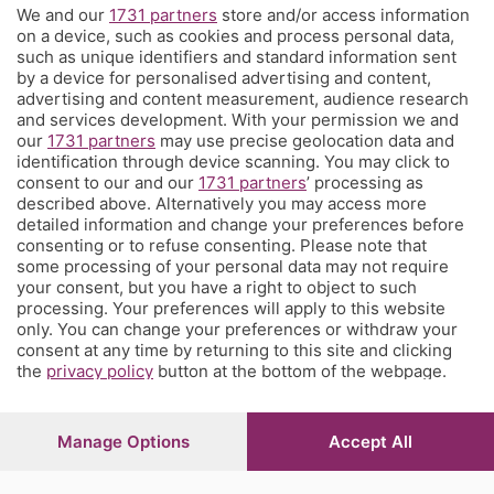
We and our
1731 partners
store and/or access information
Territorio
on a device, such as cookies and process personal data,
such as unique identifiers and standard information sent
by a device for personalised advertising and content,
Servizi
advertising and content measurement, audience research
and services development. With your permission we and
our
1731 partners
may use precise geolocation data and
Chi Siamo
identification through device scanning. You may click to
consent to our and our
1731 partners
’ processing as
described above. Alternatively you may access more
Community
detailed information and change your preferences before
consenting or to refuse consenting. Please note that
some processing of your personal data may not require
Network
your consent, but you have a right to object to such
processing. Your preferences will apply to this website
only. You can change your preferences or withdraw your
consent at any time by returning to this site and clicking
the
privacy policy
button at the bottom of the webpage.
© COPYRIGHT 2026 - S.E.S.A.A.B. S.p.a. con sede in Viale
Papa Giovanni XXIII, 118 24121 Bergamo - E' vietata la
Manage Options
Accept All
riproduzione anche parziale
Iscritta al Registro Imprese di Bergamo al n.243762 |
Capitale sociale Euro 10.000.000 i.v.