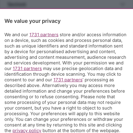
Sezioni
Rubriche
We value your privacy
We and our
1731 partners
store and/or access information
Territorio
on a device, such as cookies and process personal data,
such as unique identifiers and standard information sent
by a device for personalised advertising and content,
Servizi
advertising and content measurement, audience research
and services development. With your permission we and
our
1731 partners
may use precise geolocation data and
Chi Siamo
identification through device scanning. You may click to
consent to our and our
1731 partners
’ processing as
described above. Alternatively you may access more
Community
detailed information and change your preferences before
consenting or to refuse consenting. Please note that
some processing of your personal data may not require
Network
your consent, but you have a right to object to such
processing. Your preferences will apply to this website
only. You can change your preferences or withdraw your
consent at any time by returning to this site and clicking
the
privacy policy
button at the bottom of the webpage.