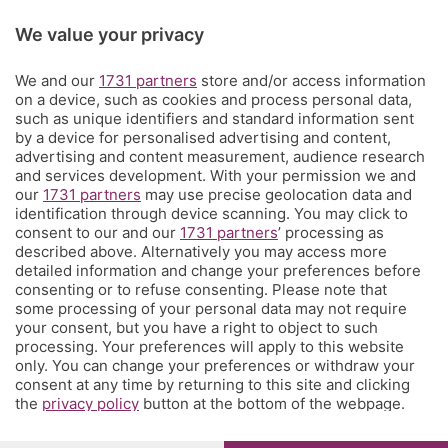
Rubriche
We value your privacy
We and our
1731 partners
store and/or access information
Territorio
on a device, such as cookies and process personal data,
such as unique identifiers and standard information sent
by a device for personalised advertising and content,
Servizi
advertising and content measurement, audience research
and services development. With your permission we and
our
1731 partners
may use precise geolocation data and
Chi Siamo
identification through device scanning. You may click to
consent to our and our
1731 partners
’ processing as
described above. Alternatively you may access more
Community
detailed information and change your preferences before
consenting or to refuse consenting. Please note that
some processing of your personal data may not require
Network
your consent, but you have a right to object to such
processing. Your preferences will apply to this website
only. You can change your preferences or withdraw your
consent at any time by returning to this site and clicking
the
privacy policy
button at the bottom of the webpage.
© COPYRIGHT 2026 - S.E.S.A.A.B. S.p.a. con sede in Viale