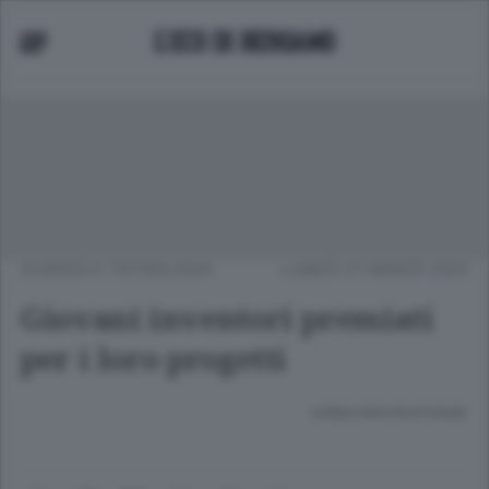
SCIENZA E TECNOLOGIA
LUNEDÌ 27 MARZO 2023
Giovani inventori premiati
per i loro progetti
Lettura meno di un minuto.