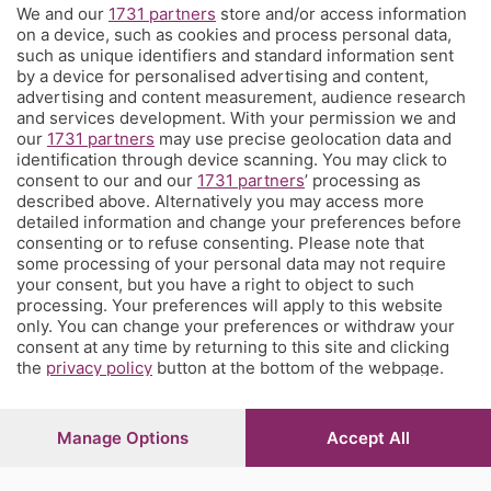
We and our
1731 partners
store and/or access information
Territorio
on a device, such as cookies and process personal data,
such as unique identifiers and standard information sent
by a device for personalised advertising and content,
Servizi
advertising and content measurement, audience research
and services development. With your permission we and
our
1731 partners
may use precise geolocation data and
Chi Siamo
identification through device scanning. You may click to
consent to our and our
1731 partners
’ processing as
described above. Alternatively you may access more
Community
detailed information and change your preferences before
consenting or to refuse consenting. Please note that
some processing of your personal data may not require
Network
your consent, but you have a right to object to such
processing. Your preferences will apply to this website
only. You can change your preferences or withdraw your
consent at any time by returning to this site and clicking
the
privacy policy
button at the bottom of the webpage.
© COPYRIGHT 2026 - S.E.S.A.A.B. S.p.a. con sede in Viale
Papa Giovanni XXIII, 118 24121 Bergamo - E' vietata la
Manage Options
Accept All
riproduzione anche parziale
Iscritta al Registro Imprese di Bergamo al n.243762 |
Capitale sociale Euro 10.000.000 i.v.