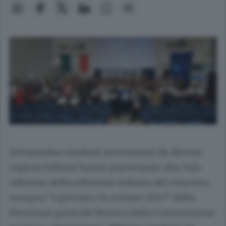
Settantadue studenti provenienti da diverse
regioni italiane hanno partecipato alla 34/a
edizione della selezione italiana del concorso
europeo “I giovani e le scienze 2023” della
Direzione generale Ricerca della Commissione