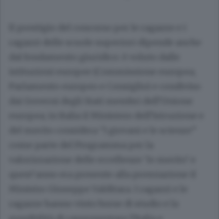
Il prestigio del concorso per le ragazze e i
ragazzi delle scuole superiori dipende anche
dal fondamento giuridico: è voluto dalle
istituzioni europee (Commissione europea,
Parlamento europeo e Consiglio) e condiviso
dai Governi degli Stati membri dell’Unione
europea; in Italia il Ministero dell’Istruzione e
del merito considera “I giovani e le scienze”
come parte del Programma per la
valorizzazione delle eccellenze ‘Io merito’ e
quest’anno era presente alla premiazione il
Ministro Giuseppe Valditara. I ragazzi e le
ragazze hanno vinto borse di studio e la
possibilità di rappresentare l’Italia e