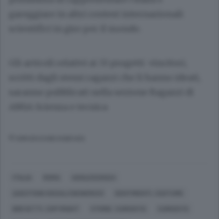
gareggiare in altri contest internazionali
scientifici in giro per il mondo.
Gli articoli relativi ai 33 progetti vincitori,
scritti dagli stessi ragazzi che li hanno ideati,
saranno pubblicati nella sezione Ragazzi di
ANSA Scienza e tecnica
© RIPRODUZIONE RISERVATA
ITALIA
ROMA
ADOLESCENZA
QUESTIONI SOCIALI (GENERICO)
SENTIMENTI, COSTUME
BREVETTI, COPYRIGHT
STORIE, CURIOSITÀ
CURIOSITÀ