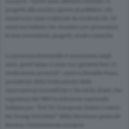
europea. “Quest’anno abbiamo invitato 33
progetti alla mostra aperta al pubblico. Gli
stand sono stati realizzati da studenti (14-20
anni) sia italiani che stranieri per presentare
le loro invenzioni, progetti, studi e ricerche.
La presenza femminile è aumentata negli
anni, quest’anno ci sono tra i genietti ben 33
studentesse presenti”, osserva Rinaldo Psaro,
presidente della Federazione delle
Associazioni Scientifiche e Tecniche (Fast), che
organizza dal 1989 la selezione nazionale
italiana per “EUCYS-European Union Contest
for Young Scientists” della Direzione generale
Ricerca, Commissione europea.