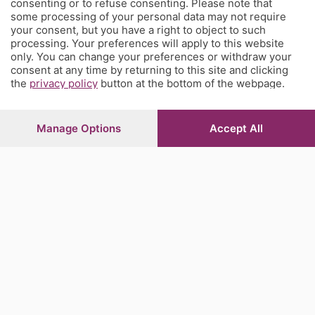
consenting or to refuse consenting. Please note that
some processing of your personal data may not require
your consent, but you have a right to object to such
processing. Your preferences will apply to this website
only. You can change your preferences or withdraw your
consent at any time by returning to this site and clicking
the
privacy policy
button at the bottom of the webpage.
Indietro
Lettura
Ultime notizie
scorrevole
Manage Options
Accept All
Sezioni
Rubriche
Territorio
Servizi