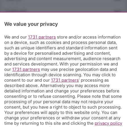
Febbraio
3562
We value your privacy
Gennaio
3746
We and our
1731 partners
store and/or access information
on a device, such as cookies and process personal data,
such as unique identifiers and standard information sent
by a device for personalised advertising and content,
2010
advertising and content measurement, audience research
and services development. With your permission we and
our
1731 partners
may use precise geolocation data and
Dicembre
4188
identification through device scanning. You may click to
consent to our and our
1731 partners
’ processing as
described above. Alternatively you may access more
Novembre
4548
detailed information and change your preferences before
consenting or to refuse consenting. Please note that some
Ottobre
4211
processing of your personal data may not require your
consent, but you have a right to object to such processing.
Settembre
Your preferences will apply to this website only. You can
4262
change your preferences or withdraw your consent at any
time by returning to this site and clicking the
privacy policy
Agosto
3021