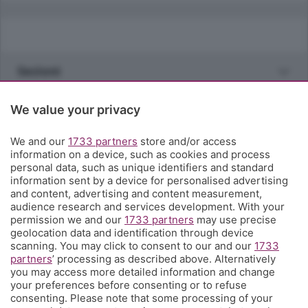
Sezioni
Rubriche
We value your privacy
We and our
1733 partners
store and/or access
Territorio
information on a device, such as cookies and process
personal data, such as unique identifiers and standard
information sent by a device for personalised advertising
Servizi
and content, advertising and content measurement,
audience research and services development. With your
permission we and our
1733 partners
may use precise
Chi Siamo
geolocation data and identification through device
scanning. You may click to consent to our and our
1733
partners
’ processing as described above. Alternatively
Community
you may access more detailed information and change
your preferences before consenting or to refuse
consenting. Please note that some processing of your
Network