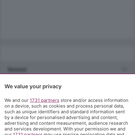
Sezioni
Rubriche
We value your privacy
We and our
1731 partners
store and/or access information
Territorio
on a device, such as cookies and process personal data,
such as unique identifiers and standard information sent
by a device for personalised advertising and content,
Servizi
advertising and content measurement, audience research
and services development. With your permission we and
our
1731 partners
may use precise geolocation data and