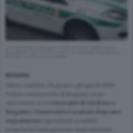
La polizia locale di Bergamo insieme ai tecnici dell’Ats hanno
sequestrato oltre 50 kg di carne in un ristorante di via Bono a
Bergamo, risultata non tracciabile
BERGAMO
Sabato mattina, 28 giugno, gli agenti della
Polizia commerciale di Bergamo sono
intervenuti in un
ristorante di via Bono a
Bergamo
.
L’intervento è scattato dopo una
segnalazione
riguardante possibili
irregolarità nella gestione degli alimenti.