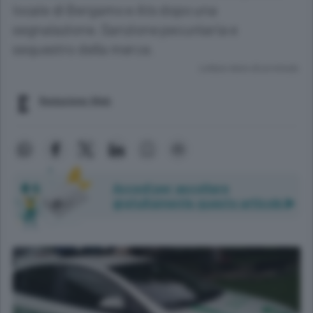
locale di Bergamo e Ats dopo una
segnalazione. Sanzione pecuniaria e
sequestro della merce.
Lettura meno di un minuto.
Redazione Web
Accedi per ascoltare
gratuitamente questo articolo