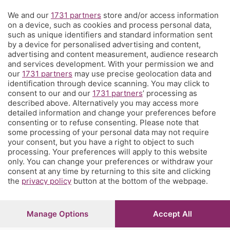
We and our
1731 partners
store and/or access information
Territorio
on a device, such as cookies and process personal data,
such as unique identifiers and standard information sent
by a device for personalised advertising and content,
Servizi
advertising and content measurement, audience research
and services development. With your permission we and
our
1731 partners
may use precise geolocation data and
Chi Siamo
identification through device scanning. You may click to
consent to our and our
1731 partners
’ processing as
described above. Alternatively you may access more
Community
detailed information and change your preferences before
consenting or to refuse consenting. Please note that
some processing of your personal data may not require
Network
your consent, but you have a right to object to such
processing. Your preferences will apply to this website
only. You can change your preferences or withdraw your
consent at any time by returning to this site and clicking
the
privacy policy
button at the bottom of the webpage.
© COPYRIGHT 2026 - S.E.S.A.A.B. S.p.a. con sede in Viale
Papa Giovanni XXIII, 118 24121 Bergamo - E' vietata la
Manage Options
Accept All
riproduzione anche parziale
Iscritta al Registro Imprese di Bergamo al n.243762 |