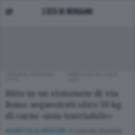
CRONACA
/
BERGAMO
MERCOLEDÌ 02 LUGLIO
CITTÀ
2025
Blitz in un ristorante di via
Bono: sequestrati oltre 50 kg
di carne «non tracciabile»
Il controllo di polizia
SICUREZZA ALIMENTARE.