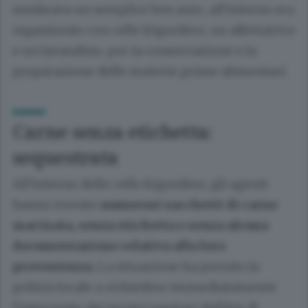
sembrava un semplice box auto, all’interno era
organizzato con celle frigorifere, un affettatrice
e un lavandino, per la conservazione e la
preparazione delle materie prime alimentari.
Carne senza etichetta:
sequestrata
All’interno delle celle frigorifere, gli agenti
hanno trovato
numerosi sacchetti di carne
macinata, senza etichetta e senza alcuna
documentazione relativa alla loro
provenienza
. La situazione ha portato la
polizia locale a richiedere immediatamente
l’intervento dei tecnici sanitari dell’Ats di