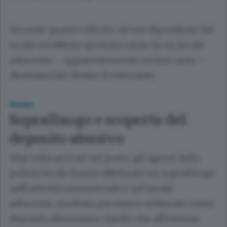
Secondo quanto riferito, alcuni dipendenti del
locale avrebbero spostato carne da un locale
adiacente – apparentemente un box-auto –
direttamente dentro il ristorante.
Sopralluogo e scoperta del
deposito abusivo
Una volta arrivati sul posto, gli agenti della
polizia locale hanno effettuato un sopralluogo
nell’attività commerciale e nel locale
adiacente, risultato poi essere utilizzato come
deposito alimentare. Quello che all’esterno