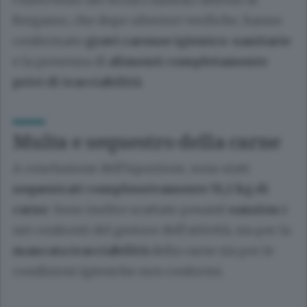
Bergamo, che dopo ulteriori verifiche, hanno
confermato
gravi carenze igienico-sanitarie
e la presenza di
alimenti completamente
privi di tracciabilità
.
Multa e sequestro della carne
A conclusione dell’ispezione, sono stati
sequestrati complessivamente 51,1 kg di
carne
. Sono inoltre scattate pesanti
sanzion
i
nei confronti del gestore dell’attività, sia per la
mancata tracciabilità
della carne sia per le
condizioni igieniche non conformi.