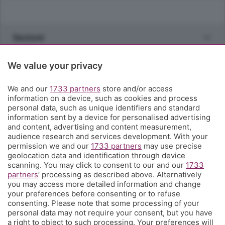
Sezioni
Rubriche
We value your privacy
We and our
1733 partners
store and/or access
Territorio
information on a device, such as cookies and process
personal data, such as unique identifiers and standard
information sent by a device for personalised advertising
Servizi
and content, advertising and content measurement,
audience research and services development. With your
permission we and our
1733 partners
may use precise
Chi Siamo
geolocation data and identification through device
scanning. You may click to consent to our and our
1733
partners
’ processing as described above. Alternatively
Community
you may access more detailed information and change
your preferences before consenting or to refuse
consenting. Please note that some processing of your
Network
personal data may not require your consent, but you have
a right to object to such processing. Your preferences will