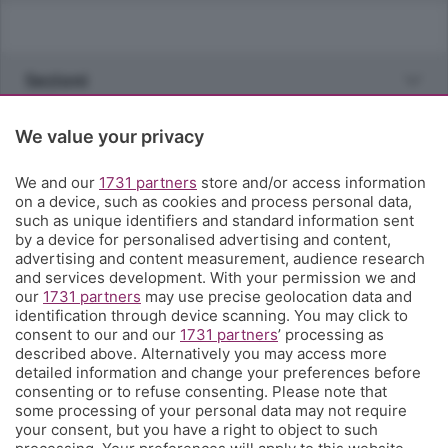
Sezioni
Rubriche
We value your privacy
We and our
1731 partners
store and/or access information
Territorio
on a device, such as cookies and process personal data,
such as unique identifiers and standard information sent
by a device for personalised advertising and content,
Servizi
advertising and content measurement, audience research
and services development. With your permission we and
our
1731 partners
may use precise geolocation data and
Chi Siamo
identification through device scanning. You may click to
consent to our and our
1731 partners
’ processing as
described above. Alternatively you may access more
Community
detailed information and change your preferences before
consenting or to refuse consenting. Please note that
some processing of your personal data may not require
Network
your consent, but you have a right to object to such