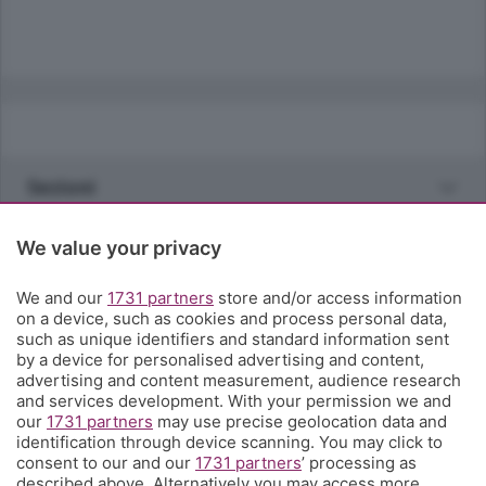
Sezioni
Rubriche
We value your privacy
We and our
1731 partners
store and/or access information
Territorio
on a device, such as cookies and process personal data,
such as unique identifiers and standard information sent
by a device for personalised advertising and content,
Servizi
advertising and content measurement, audience research
and services development. With your permission we and
our
1731 partners
may use precise geolocation data and
Chi Siamo
identification through device scanning. You may click to
consent to our and our
1731 partners
’ processing as
described above. Alternatively you may access more