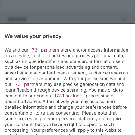
Sezioni
Rubriche
We value your privacy
We and our
1731 partners
store and/or access information
Territorio
on a device, such as cookies and process personal data,
such as unique identifiers and standard information sent
by a device for personalised advertising and content,
Servizi
advertising and content measurement, audience research
and services development. With your permission we and
our
1731 partners
may use precise geolocation data and
Chi Siamo
identification through device scanning. You may click to
consent to our and our
1731 partners
’ processing as
described above. Alternatively you may access more
Community
detailed information and change your preferences before
consenting or to refuse consenting. Please note that
some processing of your personal data may not require
Network
your consent, but you have a right to object to such
processing. Your preferences will apply to this website