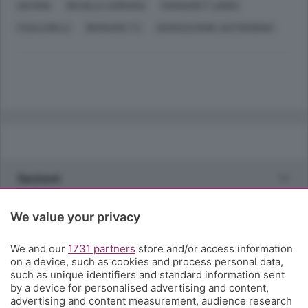
GIO RUN
MICAELA CARRARA
MARGARET LONGO
PAOLO BELLI
BERGAMO TV
ASSOCIAZIONE AIUTODONNA
Sezioni
Rubriche
We value your privacy
We and our
1731 partners
store and/or access information
Territorio
on a device, such as cookies and process personal data,
such as unique identifiers and standard information sent
by a device for personalised advertising and content,
Servizi
advertising and content measurement, audience research