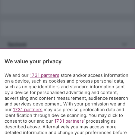
Sezioni
Rubriche
We value your privacy
We and our
1731 partners
store and/or access information
Territorio
on a device, such as cookies and process personal data,
such as unique identifiers and standard information sent
by a device for personalised advertising and content,
Servizi
advertising and content measurement, audience research
and services development. With your permission we and
our
1731 partners
may use precise geolocation data and
Chi Siamo
identification through device scanning. You may click to
consent to our and our
1731 partners
’ processing as
described above. Alternatively you may access more
Community
detailed information and change your preferences before