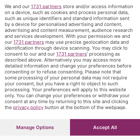
We and our
1731 partners
store and/or access information
Territorio
on a device, such as cookies and process personal data,
such as unique identifiers and standard information sent
by a device for personalised advertising and content,
Servizi
advertising and content measurement, audience research
and services development. With your permission we and
our
1731 partners
may use precise geolocation data and
Chi Siamo
identification through device scanning. You may click to
consent to our and our
1731 partners
’ processing as
described above. Alternatively you may access more
Community
detailed information and change your preferences before
consenting or to refuse consenting. Please note that
some processing of your personal data may not require
Network
your consent, but you have a right to object to such
processing. Your preferences will apply to this website
only. You can change your preferences or withdraw your
consent at any time by returning to this site and clicking
the
privacy policy
button at the bottom of the webpage.
© COPYRIGHT 2026 - S.E.S.A.A.B. S.p.a. con sede in Viale
Papa Giovanni XXIII, 118 24121 Bergamo - E' vietata la
Manage Options
Accept All
riproduzione anche parziale
Iscritta al Registro Imprese di Bergamo al n.243762 |