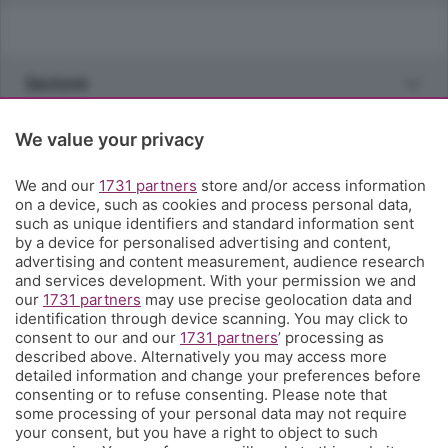
Sezioni
Rubriche
We value your privacy
We and our
1731 partners
store and/or access information
Territorio
on a device, such as cookies and process personal data,
such as unique identifiers and standard information sent
by a device for personalised advertising and content,
Servizi
advertising and content measurement, audience research
and services development. With your permission we and
our
1731 partners
may use precise geolocation data and
Chi Siamo
identification through device scanning. You may click to
consent to our and our
1731 partners
’ processing as
described above. Alternatively you may access more
Community
detailed information and change your preferences before
consenting or to refuse consenting. Please note that
some processing of your personal data may not require
Network
your consent, but you have a right to object to such