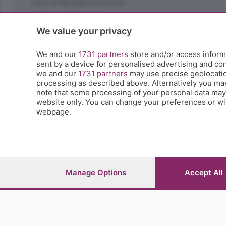
L'Eco di Bergamo Incontra
La Buona Domenica
La salute
We value your privacy
Le tue foto
Moda e tendenze
We and our
1731 partners
store and/or access informa
Orobie
sent by a device for personalised advertising and c
we and our
1731 partners
may use precise geolocation
La domenica del villaggio
processing as described above. Alternatively you ma
Ricette (quasi) perfette
note that some processing of your personal data may n
Scienza e Tecnologia
website only. You can change your preferences or wit
Tic Tac
webpage.
Volontariato
StoryLab
Il punto
L'EcoCafè
Editoriali
Manage Options
Accept All
© COPYRIGHT 2026 - S.E.S.A.A.B. S.p.a. con sede in Vial
riproduzione anche parziale