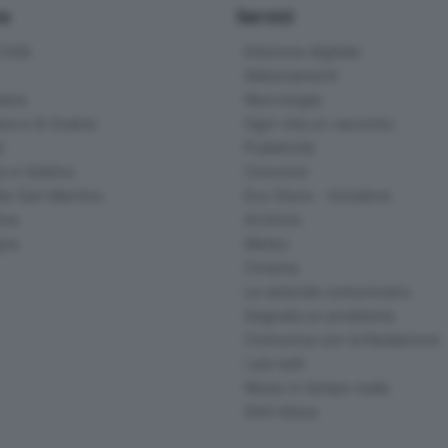
io
Servizi
ittà
Edizione digitale
Abbonamenti
ana
Necrologie
na e di Scalve
Ogni vita un racconto
d
Pubblicità
o e Sebino
Concorsi
lle San Martino
Eco Store - Iniziative
ina
Archivio
gna
Meteo
Cinema
Le aziende comunicano
Segnala un problema
Comunica con la Redazione
I più letti
News in tempo reale
Skill Alexa