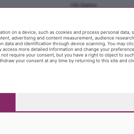
Chi Siamo
Redazione
Editore
Contatti
tion on a device, such as cookies and process personal data, s
Collabora con noi
ontent, advertising and content measurement, audience researc
 data and identification through device scanning. You may clic
Privacy e Policy
y access more detailed information and change your preference
ot require your consent, but you have a right to object to such
hdraw your consent at any time by returning to this site and cl
e Papa Giovanni XXIII, 118 24121 Bergamo - E' vietata la