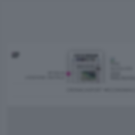
SFOGLIA
OGGI
L’EDIZIONE DIGITALE
PARZ NUVO
CRONACA
SPORT
ECONOMIA
C
Ambiente e Energia
Bergamo Città
Classifica UEFA C
Ami
Eppen
League
La rivista online dedicata al
Bergamo Senza Confini
Val Brembana
Il 
al tempo libero di Bergamo 
Classifiche