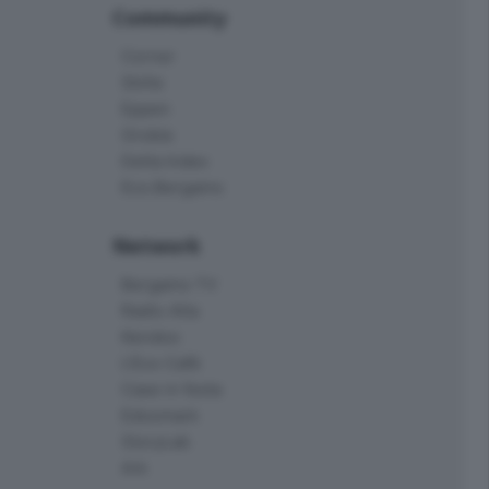
Community
Corner
Skille
Eppen
Orobie
Delta Index
Eco.Bergamo
Network
Bergamo TV
Radio Alta
Kendoo
L'Eco Cafè
Case in festa
Edoomark
StoryLab
Ark