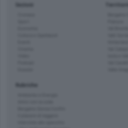
Sezioni
Territor
Cronaca
Bergamo C
Sport
Pianura
Economia
Val Bremb
Cultura e Spettacoli
Valli Seria
Eventi
Hinterlan
Cinema
Val Calepi
Video
Isola e Va
Podcast
Val Cavall
Dossier
Valle Ima
Rubriche
Ambiente e Energia
Amici con la coda
Bergamo Senza Confini
Il piacere di leggere
Interviste allo specchio