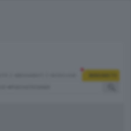
CITÀ
ABBONAMENTI
NECROLOGIE
BERGAMO TV
IZI
PODCAST
DOSSIER