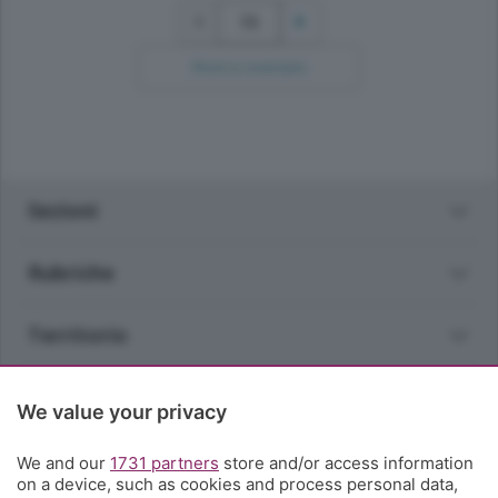
13
Ricerca avanzata
Sezioni
Rubriche
Territorio
Servizi
We value your privacy
Chi Siamo
We and our
1731 partners
store and/or access information
on a device, such as cookies and process personal data,