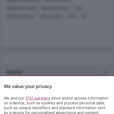
JONATHAN LOBATI
GIUNTA FONTANA
TEB
FRATELLI D’ITALIA
FORZA ITALIA
LEGA
PD
Sezioni
Rubriche
We value your privacy
We and our
1731 partners
store and/or access information
Territorio
on a device, such as cookies and process personal data,
such as unique identifiers and standard information sent
by a device for personalised advertising and content,