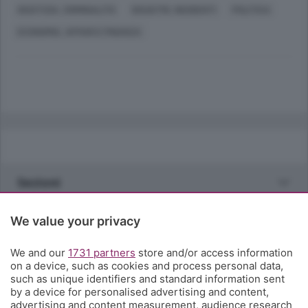
GIUSTIZIA, CRIMINALITÀ
DISASTRI, INCIDENTI
POLITICA
ECONOMIA, AFFARI E FINANZA
Sezioni
Rubriche
We value your privacy
We and our
1731 partners
store and/or access information
Territorio
on a device, such as cookies and process personal data,
such as unique identifiers and standard information sent
by a device for personalised advertising and content,
Servizi
advertising and content measurement, audience research