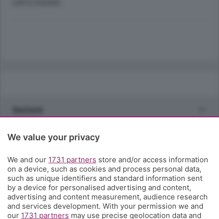
CORTE D'ASSISE
Sezioni
Rubriche
We value your privacy
We and our
1731 partners
store and/or access information
Territorio
on a device, such as cookies and process personal data,
such as unique identifiers and standard information sent
by a device for personalised advertising and content,
Servizi
advertising and content measurement, audience research
and services development. With your permission we and
our
1731 partners
may use precise geolocation data and
Chi Siamo