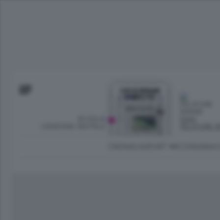
SFOGLIA
OGGI
L’EDIZIONE DIGITALE
VELATURE S
CRONACA
SPORT
ECONOMIA
C
Ambiente e Energia
Bergamo Città
Classifica UEFA C
Ami
Eppen
League
La rivista online dedicata al
Bergamo Senza Confini
Val Brembana
Il 
al tempo libero di Bergamo 
Classifiche