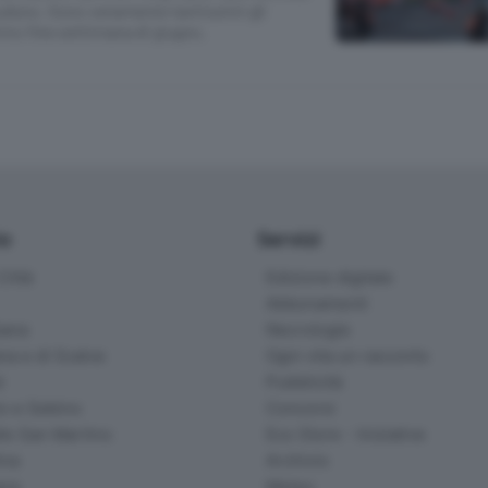
hiuduno. Sono veramente tantissimi gli
mo fine settimana di giugno.
io
Servizi
ittà
Edizione digitale
Abbonamenti
ana
Necrologie
na e di Scalve
Ogni vita un racconto
d
Pubblicità
o e Sebino
Concorsi
lle San Martino
Eco Store - Iniziative
ina
Archivio
gna
Meteo