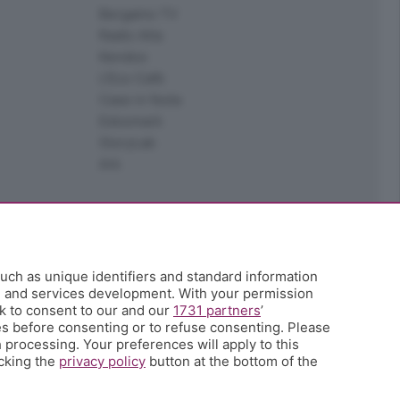
Bergamo TV
Radio Alta
Kendoo
L'Eco Cafè
Case in festa
Edoomark
StoryLab
Ark
uch as unique identifiers and standard information
h and services development. With your permission
k to consent to our and our
1731 partners
’
s before consenting or to refuse consenting. Please
 processing. Your preferences will apply to this
icking the
privacy policy
button at the bottom of the