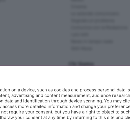
Cinema
Le aziende comunicano
Segnala un problema
Comunica con la Redazione
I più letti
News in tempo reale
Skill Alexa
Chi Siamo
Redazione
Editore
Contatti
tion on a device, such as cookies and process personal data, s
Collabora con noi
ontent, advertising and content measurement, audience researc
 data and identification through device scanning. You may clic
Privacy e Policy
y access more detailed information and change your preference
ot require your consent, but you have a right to object to such
hdraw your consent at any time by returning to this site and cl