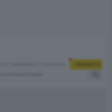
CITÀ
ABBONAMENTI
NECROLOGIE
BERGAMO TV
IZI
PODCAST
DOSSIER