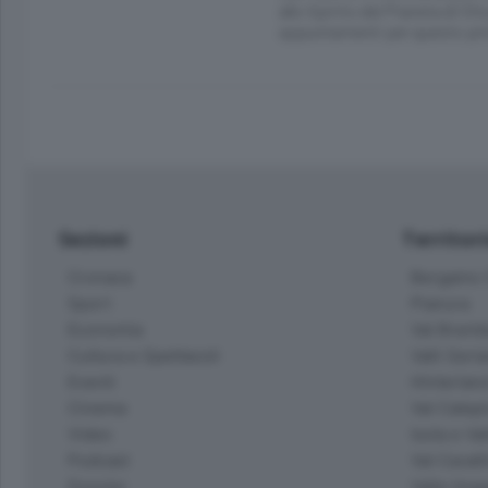
allo Spirito del Pianeta di C
appuntamenti per questo pri
Sezioni
Territor
Cronaca
Bergamo C
Sport
Pianura
Economia
Val Bremb
Cultura e Spettacoli
Valli Seria
Eventi
Hinterlan
Cinema
Val Calepi
Video
Isola e Va
Podcast
Val Cavall
Dossier
Valle Ima