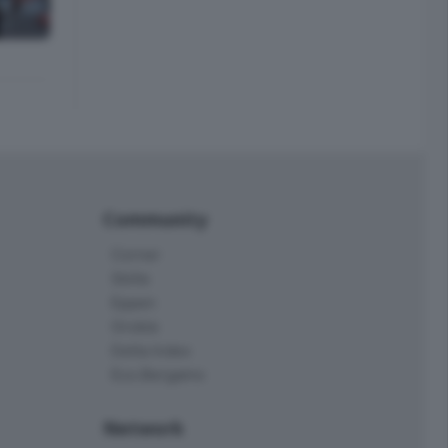
Community
Corner
Skille
Eppen
Orobie
Delta Index
Eco.Bergamo
Network