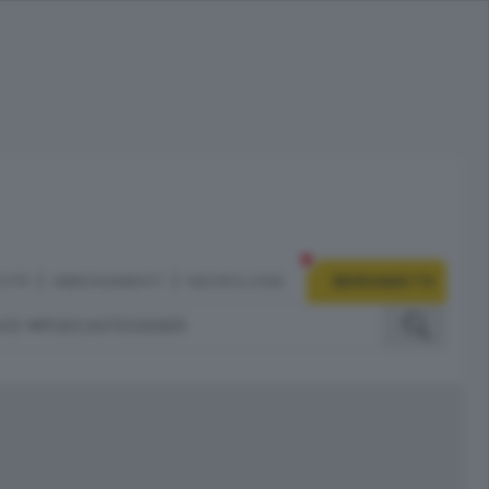
CITÀ
ABBONAMENTI
NECROLOGIE
BERGAMO TV
IZI
PODCAST
DOSSIER