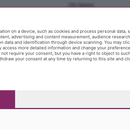
Chi Siamo
Redazione
Editore
Contatti
tion on a device, such as cookies and process personal data, s
Collabora con noi
ontent, advertising and content measurement, audience researc
 data and identification through device scanning. You may clic
Privacy e Policy
y access more detailed information and change your preference
ot require your consent, but you have a right to object to such
hdraw your consent at any time by returning to this site and cl
e Papa Giovanni XXIII, 118 24121 Bergamo - E' vietata la