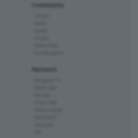
Community
Corner
Skille
Eppen
Orobie
Delta Index
Eco.Bergamo
Network
Bergamo TV
Radio Alta
Kendoo
L'Eco Cafè
Case in festa
Edoomark
StoryLab
Ark