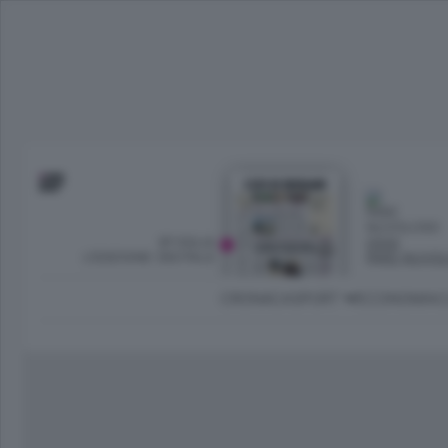
SFOGLIA
OGGI
L’EDIZIONE DIGITALE
PARZ NUVO
CRONACA
SPORT
ECONOMIA
C
Ambiente e Energia
Bergamo Città
Classifica UEFA C
Ami
Eppen
League
La rivista online dedicata al
Bergamo Senza Confini
Val Brembana
Il 
al tempo libero di Bergamo 
Classifiche