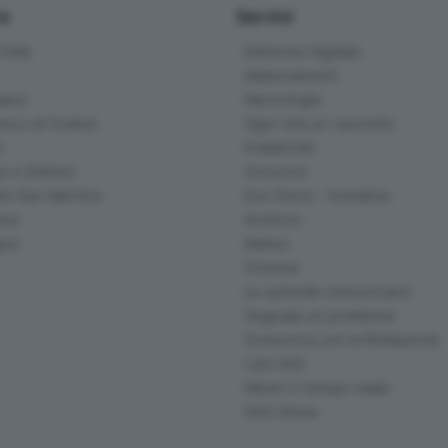
io
Servizi
ittà
Edizione digitale
Abbonamenti
ana
Necrologie
na e di Scalve
Ogni vita un racconto
d
Pubblicità
o e Sebino
Concorsi
lle San Martino
Eco Store - Iniziative
ina
Archivio
gna
Meteo
Cinema
Le aziende comunicano
Segnala un problema
Comunica con la Redazione
I più letti
News in tempo reale
Skill Alexa