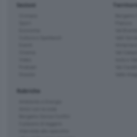
Sezioni
Territor
Cronaca
Bergamo C
Sport
Pianura
Economia
Val Bremb
Cultura e Spettacoli
Valli Seria
Eventi
Hinterlan
Cinema
Val Calepi
Video
Isola e Va
Podcast
Val Cavall
Dossier
Valle Ima
Rubriche
Ambiente e Energia
Amici con la coda
Bergamo Senza Confini
Il piacere di leggere
Interviste allo specchio