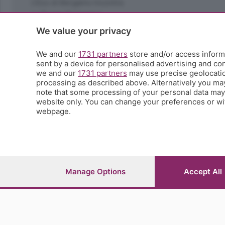
L'Eco di Bergamo Incontra
La Buona Domenica
La salute
We value your privacy
Le tue foto
Moda e tendenze
We and our
1731 partners
store and/or access informa
Orobie
sent by a device for personalised advertising and c
we and our
1731 partners
may use precise geolocation
La domenica del villaggio
processing as described above. Alternatively you ma
Ricette (quasi) perfette
note that some processing of your personal data may n
Scienza e Tecnologia
website only. You can change your preferences or wit
Tic Tac
webpage.
Volontariato
StoryLab
Il punto
L'EcoCafè
Editoriali
Manage Options
Accept All
© COPYRIGHT 2026 - S.E.S.A.A.B. S.p.a. con sede in Vial
riproduzione anche parziale