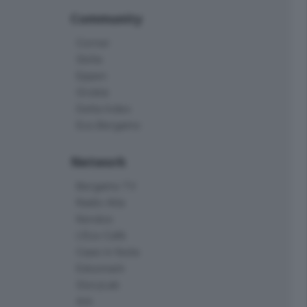
Community
Corner
Skille
Eppen
Orobie
Delta Index
Eco.Bergamo
Network
Bergamo TV
Radio Alta
Kendoo
L'Eco Cafè
Case in festa
Edoomark
StoryLab
Ark