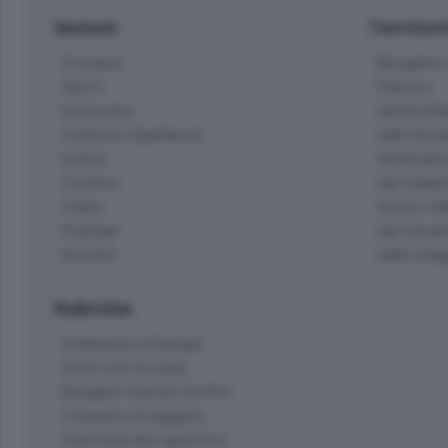
Sezioni
Territor
Cronaca
Bergamo C
Sport
Pianura
Economia
Val Bremb
Cultura e Spettacoli
Valli Seria
Eventi
Hinterlan
Cinema
Val Calepi
Video
Isola e Va
Podcast
Val Cavall
Dossier
Valle Ima
Rubriche
Ambiente e Energia
Amici con la coda
Bergamo Senza Confini
Il piacere di leggere
Interviste allo specchio