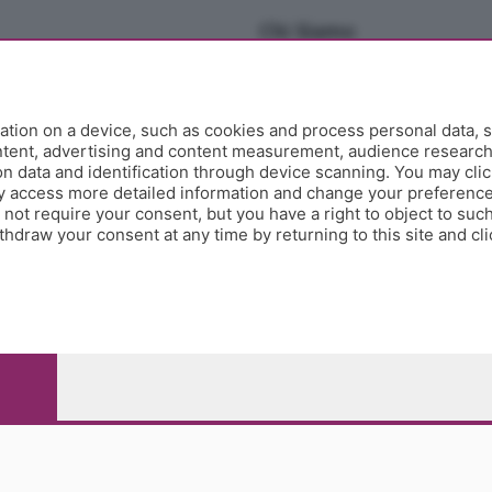
Chi Siamo
Redazione
Editore
Contatti
tion on a device, such as cookies and process personal data, s
Collabora con noi
ontent, advertising and content measurement, audience researc
 data and identification through device scanning. You may clic
Privacy e Policy
y access more detailed information and change your preference
ot require your consent, but you have a right to object to such
hdraw your consent at any time by returning to this site and cl
e Papa Giovanni XXIII, 118 24121 Bergamo - E' vietata la