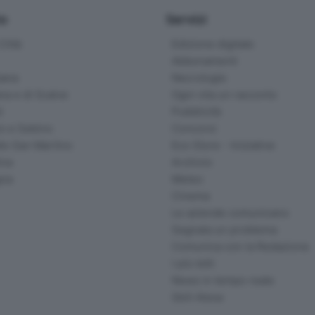
io
Servizi
ittà
Edizione digitale
Abbonamenti
ana
Necrologie
na e di Scalve
Ogni vita un racconto
d
Pubblicità
o e Sebino
Concorsi
lle San Martino
Eco Store - Iniziative
ina
Archivio
gna
Meteo
Cinema
Le aziende comunicano
Segnala un problema
Comunica con la Redazione
I più letti
News in tempo reale
Skill Alexa