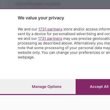
L'Eco di Bergamo Incontra
La Buona Domenica
La salute
We value your privacy
Le tue foto
Moda e tendenze
We and our
1731 partners
store and/or access informa
Orobie
sent by a device for personalised advertising and c
we and our
1731 partners
may use precise geolocation
La domenica del villaggio
processing as described above. Alternatively you ma
Ricette (quasi) perfette
note that some processing of your personal data may n
Scienza e Tecnologia
website only. You can change your preferences or wit
Tic Tac
webpage.
Volontariato
StoryLab
Il punto
L'EcoCafè
Editoriali
Manage Options
Accept All
© COPYRIGHT 2026 - S.E.S.A.A.B. S.p.a. con sede in Vial