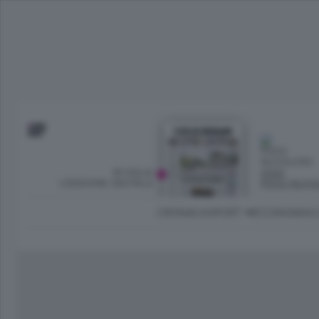
SFOGLIA
OGGI
L’EDIZIONE DIGITALE
POCO NUVO
CRONACA
SPORT
ECONOMIA
C
Ambiente e Energia
Bergamo Città
Classifica UEFA C
Ami
Eppen
League
La rivista online dedicata al
Bergamo Senza Confini
Val Brembana
Il 
al tempo libero di Bergamo 
Classifiche