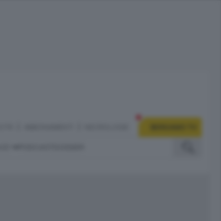
CITÀ
ABBONAMENTI
NECROLOGIE
BERGAMO TV
IZI
PODCAST
DOSSIER