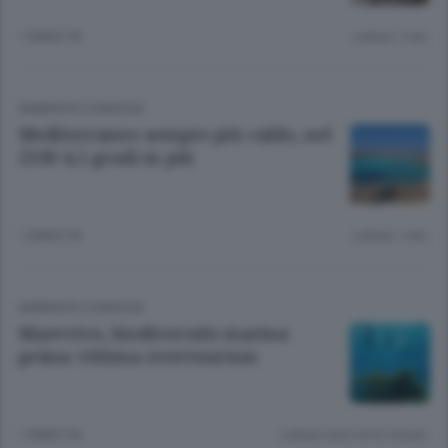
1 ANNO FA
Lettura 1 min.
AMBIENTE E ENERGIA
Mediterraneo sempre più caldo, nel
2100 4,5 gradi in più
1 ANNO FA
Lettura 1 min.
AMBIENTE E ENERGIA
Marevivo, biodiversità marina
prima vittima overtourism
1 ANNO FA
Lettura meno di un minuto.