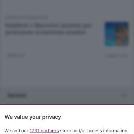
SCIENZA E TECNOLOGIA
Rainbow e Marevivo insieme per
protezione ecosistema marino
1 ANNO FA
Lettura 1 min.
Sezioni
Rubriche
We value your privacy
Territorio
We and our
1731 partners
store and/or access information