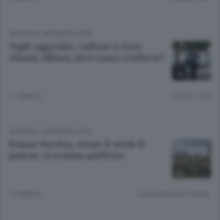
CRONACA
/
BERGAMO CITTÀ
Vigili aggrediti, Gallone a Gori:
chiami Alfano, dove sono i rinforzi?
11 ANNI FA
Lettura 1 min.
CRONACA
/
BERGAMO CITTÀ
Piazza Vecchia, torna il verde Il
patron: «Location perfetta»
12 ANNI FA
Lettura meno di un minuto.