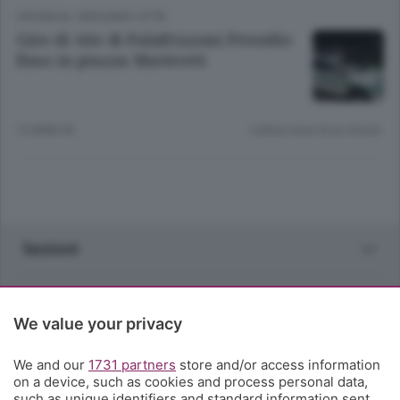
CRONACA
/
BERGAMO CITTÀ
Giro di vite di Palafrizzoni Presidio
fisso in piazza Matteotti
12 ANNI FA
Lettura meno di un minuto.
Sezioni
Rubriche
We value your privacy
Territorio
We and our
1731 partners
store and/or access information
on a device, such as cookies and process personal data,
Servizi
such as unique identifiers and standard information sent