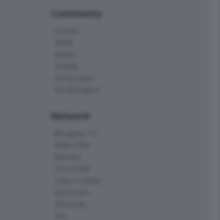
Community
Corner
Skille
Eppen
Orobie
Delta Index
Eco.Bergamo
Network
Bergamo TV
Radio Alta
Kendoo
L'Eco Cafè
Case in festa
Edoomark
StoryLab
Ark