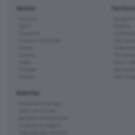
Sezioni
Territor
Cronaca
Bergamo C
Sport
Pianura
Economia
Val Bremb
Cultura e Spettacoli
Valli Seria
Eventi
Hinterlan
Cinema
Val Calepi
Video
Isola e Va
Podcast
Val Cavall
Dossier
Valle Ima
Rubriche
Ambiente e Energia
Amici con la coda
Bergamo Senza Confini
Il piacere di leggere
Interviste allo specchio