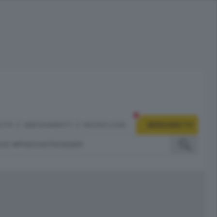
CITÀ
ABBONAMENTI
NECROLOGIE
BERGAMO TV
IZI
PODCAST
DOSSIER