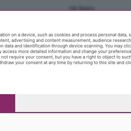
Chi Siamo
Redazione
Editore
Contatti
tion on a device, such as cookies and process personal data, s
Collabora con noi
ontent, advertising and content measurement, audience researc
 data and identification through device scanning. You may clic
Privacy e Policy
y access more detailed information and change your preference
ot require your consent, but you have a right to object to such
hdraw your consent at any time by returning to this site and cl
e Papa Giovanni XXIII, 118 24121 Bergamo - E' vietata la