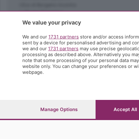
L'Eco di Bergamo Incontra
La Buona Domenica
La salute
We value your privacy
Le tue foto
Moda e tendenze
We and our
1731 partners
store and/or access informa
Orobie
sent by a device for personalised advertising and c
we and our
1731 partners
may use precise geolocation
La domenica del villaggio
processing as described above. Alternatively you ma
Ricette (quasi) perfette
note that some processing of your personal data may n
Scienza e Tecnologia
website only. You can change your preferences or wit
Tic Tac
webpage.
Volontariato
StoryLab
Il punto
L'EcoCafè
Editoriali
Manage Options
Accept All
© COPYRIGHT 2026 - S.E.S.A.A.B. S.p.a. con sede in Vial