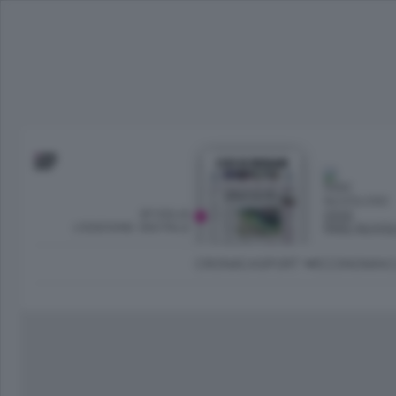
SFOGLIA
OGGI
L’EDIZIONE DIGITALE
PARZ NUVO
CRONACA
SPORT
ECONOMIA
C
Ambiente e Energia
Bergamo Città
Classifica UEFA C
Ami
Eppen
League
La rivista online dedicata al
Bergamo Senza Confini
Val Brembana
Il 
al tempo libero di Bergamo 
Classifiche