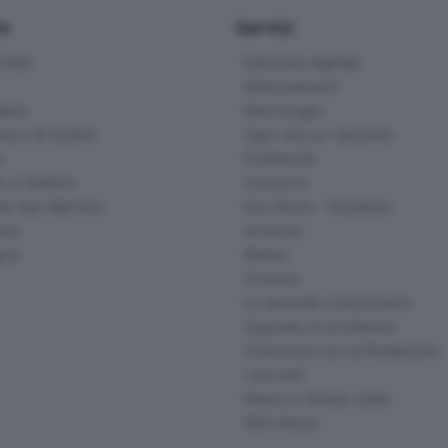
io
Servizi
ittà
Edizione digitale
Abbonamenti
ana
Necrologie
na e di Scalve
Ogni vita un racconto
d
Pubblicità
o e Sebino
Concorsi
lle San Martino
Eco Store - Iniziative
ina
Archivio
gna
Meteo
Cinema
Le aziende comunicano
Segnala un problema
Comunica con la Redazione
I più letti
News in tempo reale
Skill Alexa