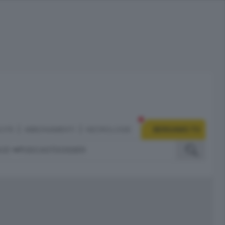
CITÀ
ABBONAMENTI
NECROLOGIE
BERGAMO TV
IZI
PODCAST
DOSSIER