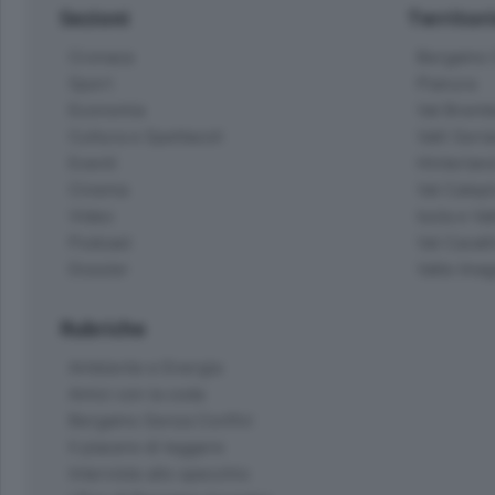
Sezioni
Territor
Cronaca
Bergamo C
Sport
Pianura
Economia
Val Bremb
Cultura e Spettacoli
Valli Seria
Eventi
Hinterlan
Cinema
Val Calepi
Video
Isola e Va
Podcast
Val Cavall
Dossier
Valle Ima
Rubriche
Ambiente e Energia
Amici con la coda
Bergamo Senza Confini
Il piacere di leggere
Interviste allo specchio