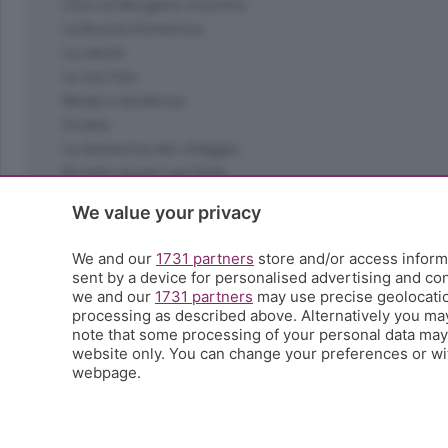
L'Eco di Bergamo Incontra
La Buona Domenica
La salute
Le tue foto
Moda e tendenze
Orobie
La domenica del villaggio
Ricette (quasi) perfette
Scienza e Tecnologia
We value your privacy
Tic Tac
Volontariato
We and our
1731 partners
store and/or access informa
StoryLab
sent by a device for personalised advertising and c
Il punto
we and our
1731 partners
may use precise geolocation
processing as described above. Alternatively you ma
L'EcoCafè
note that some processing of your personal data may n
Editoriali
website only. You can change your preferences or wit
webpage.
© COPYRIGHT 2026 - S.E.S.A.A.B. S.p.a. con sede in Vial
riproduzione anche parziale