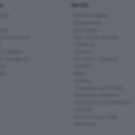
io
Servizi
ittà
Edizione digitale
Abbonamenti
ana
Necrologie
na e di Scalve
Ogni vita un racconto
d
Pubblicità
o e Sebino
Concorsi
lle San Martino
Eco Store - Iniziative
ina
Archivio
gna
Meteo
Cinema
Le aziende comunicano
Segnala un problema
Comunica con la Redazione
I più letti
News in tempo reale
Skill Alexa