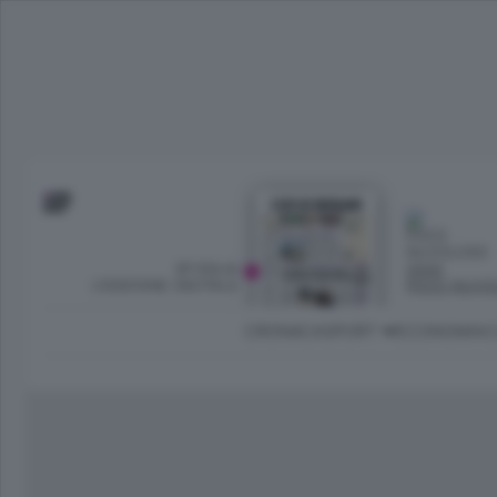
SFOGLIA
OGGI
L’EDIZIONE DIGITALE
POCO NUVO
CRONACA
SPORT
ECONOMIA
C
Ambiente e Energia
Bergamo Città
Classifica UEFA C
Ami
Eppen
League
La rivista online dedicata al
Bergamo Senza Confini
Val Brembana
Il 
al tempo libero di Bergamo 
Classifiche