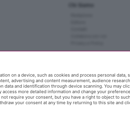
Chi Siamo
Redazione
Editore
Contatti
Collabora con noi
Privacy e Policy
tion on a device, such as cookies and process personal data, s
ontent, advertising and content measurement, audience researc
 data and identification through device scanning. You may clic
y access more detailed information and change your preference
ot require your consent, but you have a right to object to such
hdraw your consent at any time by returning to this site and cl
e Papa Giovanni XXIII, 118 24121 Bergamo - E' vietata la