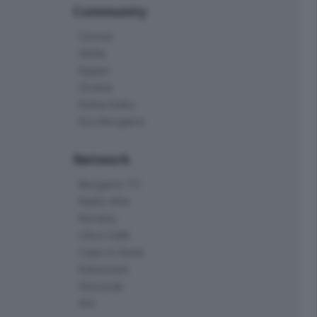
Community
Corner
Skille
Eppen
Orobie
Delta Index
Eco.Bergamo
Network
Bergamo TV
Radio Alta
Kendoo
L'Eco Cafè
Case in festa
Edoomark
StoryLab
Ark