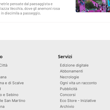
metrie pensate dal paesaggista e
 piazza Vecchia, dove gli anemoni rosa
à in diecimila a passeggio.
io
Servizi
ittà
Edizione digitale
Abbonamenti
ana
Necrologie
na e di Scalve
Ogni vita un racconto
d
Pubblicità
o e Sebino
Concorsi
lle San Martino
Eco Store - Iniziative
ina
Archivio