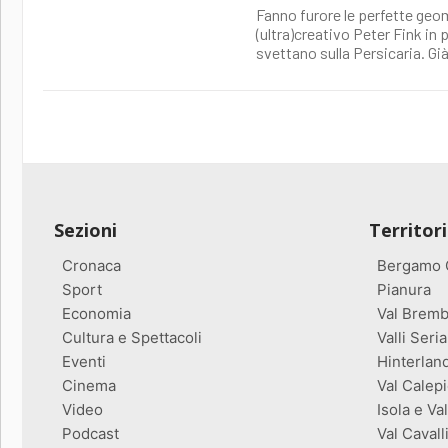
Fanno furore le perfette geo
(ultra)creativo Peter Fink in
svettano sulla Persicaria. Gi
Sezioni
Territor
Cronaca
Bergamo C
Sport
Pianura
Economia
Val Bremb
Cultura e Spettacoli
Valli Seria
Eventi
Hinterlan
Cinema
Val Calepi
Video
Isola e Va
Podcast
Val Cavall