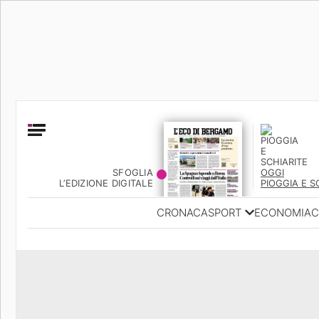
SFOGLIA
OGGI
L’EDIZIONE DIGITALE
PIOGGIA E S
CRONACA
SPORT
ECONOMIA
C
Ambiente e Energia
Bergamo Città
Classifica UEFA C
Ami
Eppen
League
La rivista online dedicata al
Bergamo Senza Confini
Val Brembana
Il 
al tempo libero di Bergamo 
Classifiche