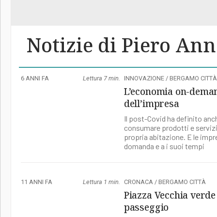
Interviste allo specchio
Hinterland
L'E
Skille
L’economia tra dati aggiorna
classifiche, opportunità e st
La Buona Domenica
Isola e Valle San Martin
La 
imprese locali.
Notizie di Piero An
Le tue foto
Valle Imagna
Mo
Corner
L’angolo dei tifosi dell'Atala
6 ANNI FA
Lettura 7 min.
INNOVAZIONE
/
BERGAMO CITTÀ
contenuti inediti e analisi t
Orobie
La 
L’economia on-deman
dell’impresa
Ricette (quasi) perfette
Sc
Il post-Covid ha definito an
consumare prodotti e servizi: 
Tic Tac
Vol
propria abitazione. E le impr
domanda e a i suoi tempi
StoryLab
Il 
L'EcoCafè
Edi
11 ANNI FA
Lettura 1 min.
CRONACA
/
BERGAMO CITTÀ
Piazza Vecchia verde f
passeggio