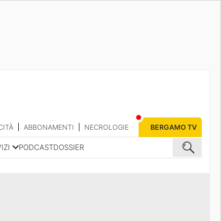
CITÀ
ABBONAMENTI
NECROLOGIE
BERGAMO TV
IZI
PODCAST
DOSSIER