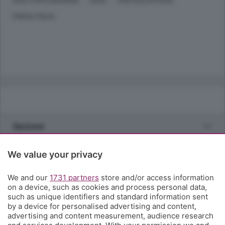
FORZA ITALIA
Sezioni
Rubriche
We value your privacy
We and our
1731 partners
store and/or access information
Territorio
on a device, such as cookies and process personal data,
such as unique identifiers and standard information sent
by a device for personalised advertising and content,
Servizi
advertising and content measurement, audience research