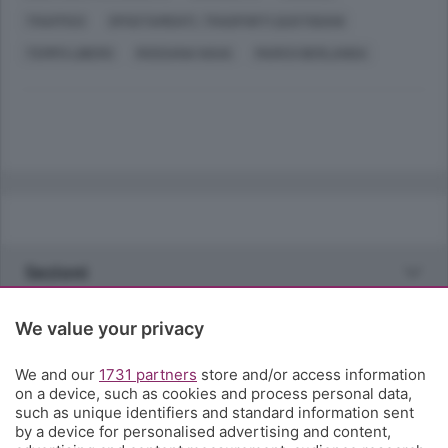
TRAFFICO
SPOSTAMENTI, TRASPORTI QUOTIDIANI
TEMPO LIBERO
ROSSANA NAVA
MARCO BERLANDA
Sezioni
Rubriche
We value your privacy
We and our
1731 partners
store and/or access information
Territorio
on a device, such as cookies and process personal data,
such as unique identifiers and standard information sent
by a device for personalised advertising and content,
Servizi