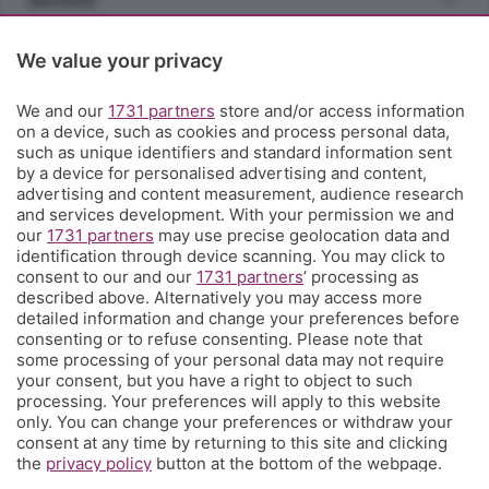
Rubriche
We value your privacy
We and our
1731 partners
store and/or access information
Territorio
on a device, such as cookies and process personal data,
such as unique identifiers and standard information sent
by a device for personalised advertising and content,
Servizi
advertising and content measurement, audience research
and services development. With your permission we and
our
1731 partners
may use precise geolocation data and
Chi Siamo
identification through device scanning. You may click to
consent to our and our
1731 partners
’ processing as
described above. Alternatively you may access more
Community
detailed information and change your preferences before
consenting or to refuse consenting. Please note that
some processing of your personal data may not require
Network
your consent, but you have a right to object to such
processing. Your preferences will apply to this website
only. You can change your preferences or withdraw your
consent at any time by returning to this site and clicking
the
privacy policy
button at the bottom of the webpage.