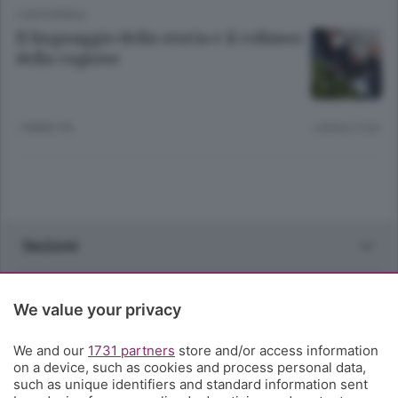
L'EDITORIALE
Il linguaggio della storia e il collasso
della ragione
1 ANNO FA
Lettura 2 min.
Sezioni
Rubriche
We value your privacy
Territorio
We and our
1731 partners
store and/or access information
on a device, such as cookies and process personal data,
such as unique identifiers and standard information sent
Servizi