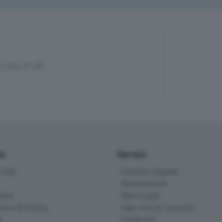
2
: Ore: 21.00
io
Servizi
ittà
Edizione digitale
Abbonamenti
ana
Necrologie
na e di Scalve
Ogni vita un racconto
d
Pubblicità