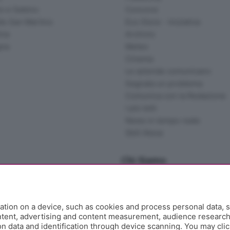
o e Sebino
Concorsi
lle San Martino
Eco Store - Iniziative
ina
Archivio
gna
Meteo
Cinema
Le aziende comunicano
Segnala un problema
Comunica con la Redazione
I più letti
News in tempo reale
Skill Alexa
Chi Siamo
Redazione
Editore
Contatti
tion on a device, such as cookies and process personal data, s
Collabora con noi
ontent, advertising and content measurement, audience researc
 data and identification through device scanning. You may clic
Privacy e Policy