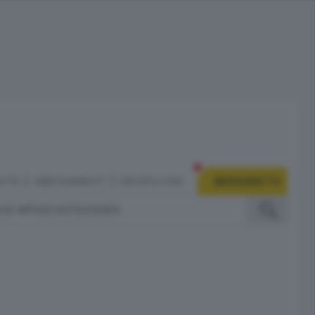
CITÀ
ABBONAMENTI
NECROLOGIE
BERGAMO TV
IZI
PODCAST
DOSSIER