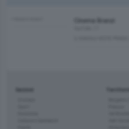
Cinema Branzi
I CINEMA DI BRANZI
Via Follo, 17
IL DIAVOLO VESTE PRADA 
Sezioni
Territor
Cronaca
Bergamo C
Sport
Pianura
Economia
Val Bremb
Cultura e Spettacoli
Valli Seria
Eventi
Hinterlan