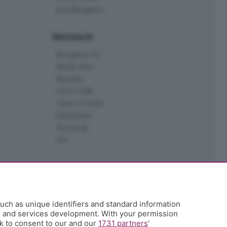
Eco.Bergamo
Network
Bergamo TV
Radio Alta
Kendoo
L'Eco Cafè
Case in festa
Edoomark
StoryLab
Ark
uch as unique identifiers and standard information
h and services development. With your permission
k to consent to our and our
1731 partners
’