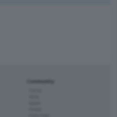
Community
Corner
Skille
Eppen
Orobie
Delta Index