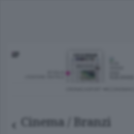
SFOGLIA
OGGI
L’EDIZIONE DIGITALE
NUBI SPARS
CRONACA
SPORT
ECONOMIA
C
Ambiente e Energia
Bergamo Città
Classifica UEFA C
Ami
Eppen
League
Cinema
/ Branzi
La rivista online dedicata al
Bergamo Senza Confini
Val Brembana
Il 
al tempo libero di Bergamo 
Classifiche