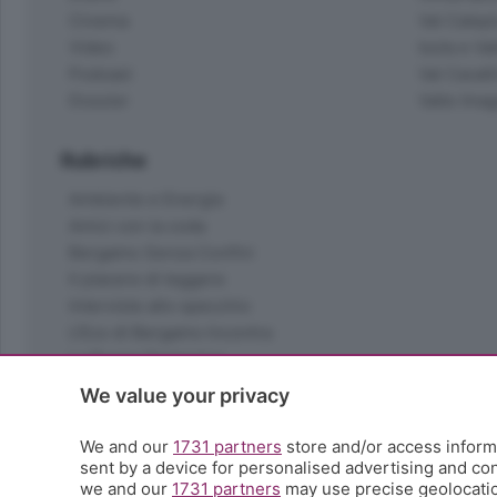
Cinema
Val Calepi
Video
Isola e Va
Podcast
Val Cavall
Dossier
Valle Ima
Rubriche
Ambiente e Energia
Amici con la coda
Bergamo Senza Confini
Il piacere di leggere
Interviste allo specchio
L'Eco di Bergamo Incontra
La Buona Domenica
La salute
We value your privacy
Le tue foto
Moda e tendenze
We and our
1731 partners
store and/or access informa
Orobie
sent by a device for personalised advertising and c
we and our
1731 partners
may use precise geolocation
La domenica del villaggio