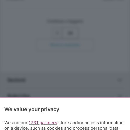
Continua a leggere
28
Ricerca avanzata
Sezioni
Rubriche
We value your privacy
Territorio
We and our
1731 partners
store and/or access information
Servizi
on a device, such as cookies and process personal data,