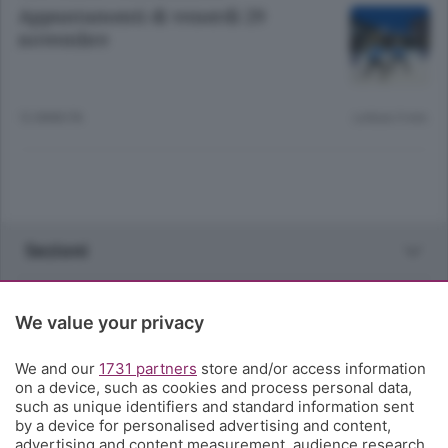
Appuntamenti di venerdì 29
novembre
12 ANNI FA
Lettura 5 min.
Sezioni
Rubriche
We value your privacy
Territorio
We and our
1731 partners
store and/or access information
on a device, such as cookies and process personal data,
such as unique identifiers and standard information sent
Servizi
by a device for personalised advertising and content,
advertising and content measurement, audience research