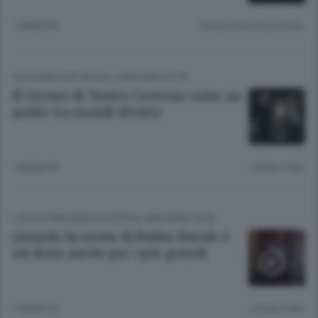
1 ANNO FA
Lettura meno di un minuto.
CULTURA E SPETTACOLI
/
BERGAMO CITTÀ
Il Cyrano di Teatro Caverna come un
ponte tra mondi diversi
1 ANNO FA
Lettura 1 min.
L'ECO DI BERGAMO INCONTRA
/
BERGAMO CITTÀ
Quando la storia di Babbo Natale è
un dono anche per i più grandi
1 ANNO FA
Lettura 2 min.