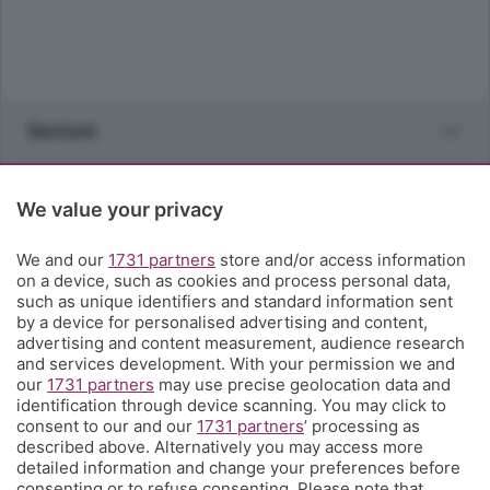
Sezioni
Rubriche
We value your privacy
Territorio
We and our
1731 partners
store and/or access information
on a device, such as cookies and process personal data,
such as unique identifiers and standard information sent
Servizi
by a device for personalised advertising and content,
advertising and content measurement, audience research
and services development. With your permission we and
Chi Siamo
our
1731 partners
may use precise geolocation data and
identification through device scanning. You may click to
consent to our and our
1731 partners
’ processing as
Community
described above. Alternatively you may access more
detailed information and change your preferences before
consenting or to refuse consenting. Please note that