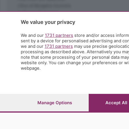
L'Eco di Bergamo Incontra
La Buona Domenica
La salute
We value your privacy
Le tue foto
Moda e tendenze
We and our
1731 partners
store and/or access informa
Orobie
sent by a device for personalised advertising and c
we and our
1731 partners
may use precise geolocation
La domenica del villaggio
processing as described above. Alternatively you ma
Ricette (quasi) perfette
note that some processing of your personal data may n
Scienza e Tecnologia
website only. You can change your preferences or wit
Tic Tac
webpage.
Volontariato
StoryLab
Il punto
L'EcoCafè
Editoriali
Manage Options
Accept All
© COPYRIGHT 2026 - S.E.S.A.A.B. S.p.a. con sede in Vial