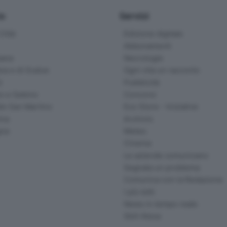
io
Servizi
ittà
Edizione digitale
Abbonamenti
ana
Necrologie
na e di Scalve
Ogni vita un racconto
d
Pubblicità
o e Sebino
Concorsi
lle San Martino
Eco Store - Iniziative
ina
Archivio
gna
Meteo
Cinema
Le aziende comunicano
Segnala un problema
Comunica con la Redazione
I più letti
News in tempo reale
Skill Alexa