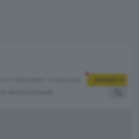
CITÀ
ABBONAMENTI
NECROLOGIE
BERGAMO TV
IZI
PODCAST
DOSSIER