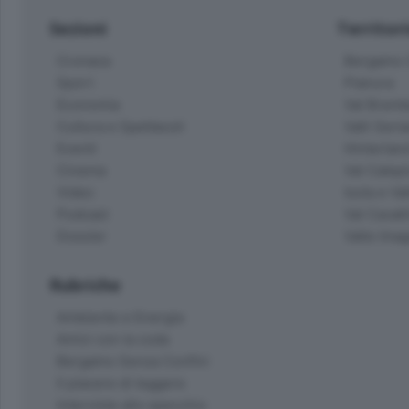
Sezioni
Territor
Cronaca
Bergamo C
Sport
Pianura
Economia
Val Bremb
Cultura e Spettacoli
Valli Seria
Eventi
Hinterlan
Cinema
Val Calepi
Video
Isola e Va
Podcast
Val Cavall
Dossier
Valle Ima
Rubriche
Ambiente e Energia
Amici con la coda
Bergamo Senza Confini
Il piacere di leggere
Interviste allo specchio