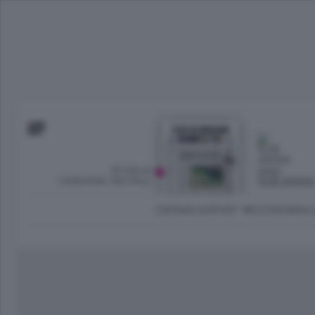
SFOGLIA
OGGI
L’EDIZIONE DIGITALE
NUBI SPARS
CRONACA
SPORT
ECONOMIA
C
Ambiente e Energia
Bergamo Città
Classifica UEFA C
Ami
Eppen
League
La rivista online dedicata al
Bergamo Senza Confini
Val Brembana
Il 
al tempo libero di Bergamo 
Classifiche