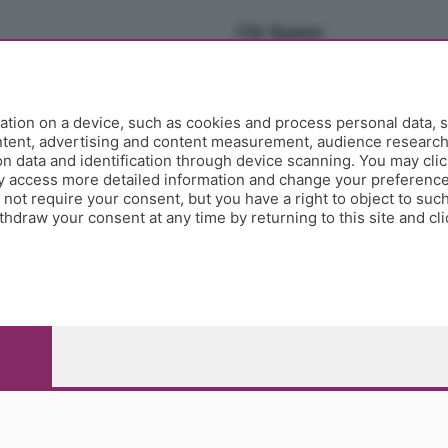
Chi Siamo
Redazione
Editore
Contatti
tion on a device, such as cookies and process personal data, s
Collabora con noi
ontent, advertising and content measurement, audience researc
 data and identification through device scanning. You may clic
Privacy e Policy
y access more detailed information and change your preference
ot require your consent, but you have a right to object to such
hdraw your consent at any time by returning to this site and cl
e Papa Giovanni XXIII, 118 24121 Bergamo - E' vietata la