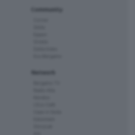
Community
Corner
Skille
Eppen
Orobie
Delta Index
Eco.Bergamo
Network
Bergamo TV
Radio Alta
Kendoo
L'Eco Cafè
Case in festa
Edoomark
StoryLab
Ark