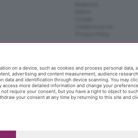
Redazione
Editore
Contatti
Collabora con noi
Privacy e Policy
tion on a device, such as cookies and process personal data, s
ontent, advertising and content measurement, audience researc
 data and identification through device scanning. You may clic
y access more detailed information and change your preference
ot require your consent, but you have a right to object to such
hdraw your consent at any time by returning to this site and cl
e Papa Giovanni XXIII, 118 24121 Bergamo - E' vietata la
pitale sociale Euro 10.000.000 i.v.