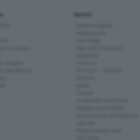
io
Servizi
ittà
Edizione digitale
Abbonamenti
ana
Necrologie
na e di Scalve
Ogni vita un racconto
d
Pubblicità
o e Sebino
Concorsi
lle San Martino
Eco Store - Iniziative
ina
Archivio
gna
Meteo
Cinema
Le aziende comunicano
Segnala un problema
Comunica con la Redazione
I più letti
News in tempo reale
Skill Alexa