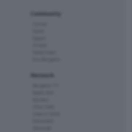
Community
Corner
Skille
Eppen
Orobie
Delta Index
Eco.Bergamo
Network
Bergamo TV
Radio Alta
Kendoo
L'Eco Cafè
Case in festa
Edoomark
StoryLab