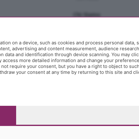
Chi Siamo
Redazione
Editore
Contatti
tion on a device, such as cookies and process personal data, s
Collabora con noi
ontent, advertising and content measurement, audience researc
 data and identification through device scanning. You may clic
Privacy e Policy
y access more detailed information and change your preference
ot require your consent, but you have a right to object to such
hdraw your consent at any time by returning to this site and cl