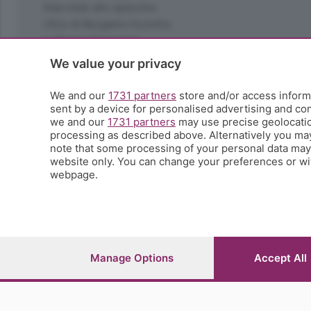
Interviste allo specchio
L'Eco di Bergamo Incontra
La Buona Domenica
La salute
We value your privacy
Le tue foto
Moda e tendenze
We and our
1731 partners
store and/or access informa
Orobie
sent by a device for personalised advertising and c
we and our
1731 partners
may use precise geolocation
La domenica del villaggio
processing as described above. Alternatively you ma
Ricette (quasi) perfette
note that some processing of your personal data may n
Scienza e Tecnologia
website only. You can change your preferences or wit
Tic Tac
webpage.
Volontariato
StoryLab
Il punto
L'EcoCafè
Editoriali
Manage Options
Accept All