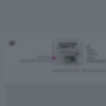
SFOGLIA
OGGI
L’EDIZIONE DIGITALE
NUBI SPARS
CRONACA
SPORT
ECONOMIA
C
Ambiente e Energia
Bergamo Città
Classifica UEFA C
Ami
Eppen
League
La rivista online dedicata al
Bergamo Senza Confini
Val Brembana
Il 
al tempo libero di Bergamo 
Classifiche