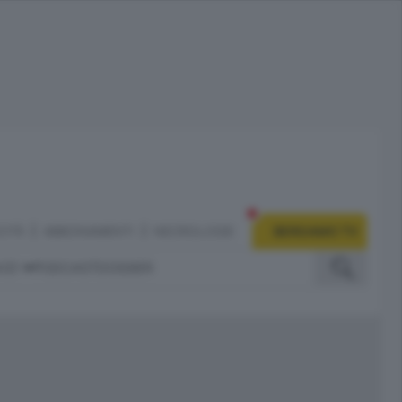
CITÀ
ABBONAMENTI
NECROLOGIE
BERGAMO TV
IZI
PODCAST
DOSSIER