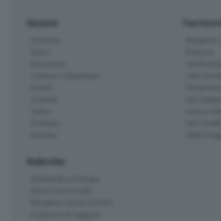
Sezioni
Territor
Cronaca
Bergamo C
Sport
Pianura
Economia
Val Bremb
Cultura e Spettacoli
Valli Seria
Eventi
Hinterlan
Cinema
Val Calepi
Video
Isola e Va
Podcast
Val Cavall
Dossier
Valle Ima
Rubriche
Ambiente e Energia
Amici con la coda
Bergamo Senza Confini
Il piacere di leggere