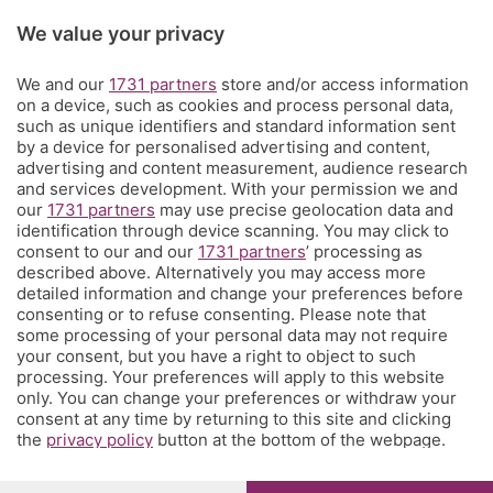
Rubriche
We value your privacy
Territorio
We and our
1731 partners
store and/or access information
on a device, such as cookies and process personal data,
such as unique identifiers and standard information sent
Servizi
by a device for personalised advertising and content,
advertising and content measurement, audience research
and services development. With your permission we and
Chi Siamo
our
1731 partners
may use precise geolocation data and
identification through device scanning. You may click to
consent to our and our
1731 partners
’ processing as
Community
described above. Alternatively you may access more
detailed information and change your preferences before
consenting or to refuse consenting. Please note that
Network
some processing of your personal data may not require
your consent, but you have a right to object to such
processing. Your preferences will apply to this website
only. You can change your preferences or withdraw your
consent at any time by returning to this site and clicking
the
privacy policy
button at the bottom of the webpage.
© COPYRIGHT 2026 - S.E.S.A.A.B. S.p.a. con sede in Viale
Papa Giovanni XXIII, 118 24121 Bergamo - E' vietata la